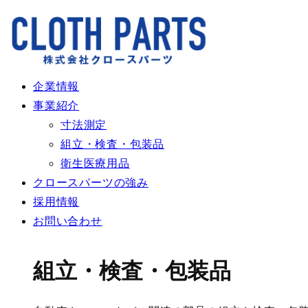
企業情報
事業紹介
寸法測定
組⽴・検査・包装品
衛⽣医療⽤品
クロースパーツの強み
採用情報
お問い合わせ
組⽴・検査・包装品